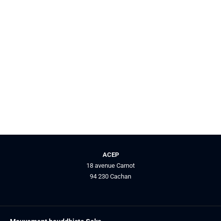
ACEP
18 avenue Carnot
94 230 Cachan