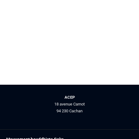
ACEP
18 avenue Carnot
94 230 Cachan