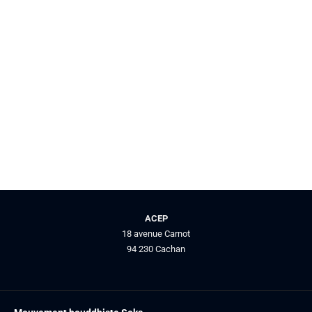
ACEP
18 avenue Carnot
94 230 Cachan