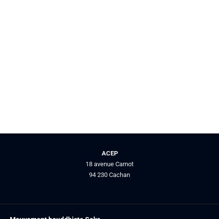
ACEP
18 avenue Carnot
94 230 Cachan